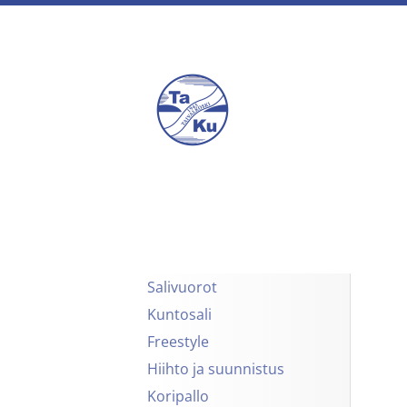
Siirry
sivun
sisältöön
Voimistelu- ja Urheil
Salivuorot
Kuntosali
Freestyle
Hiihto ja suunnistus
Koripallo