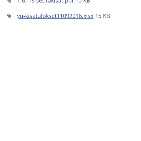
1.6.-16 seurakisat.pdf
10 KB
yu-kisatulokset11092016.xlsx
15 KB