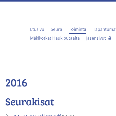
Etusivu
Seura
Toiminta
Tapahtuma
useura Taivalkosken Kuohu ry
Mäkikotkat Haukiputaalta
Jäsensivut
2016
Seurakisat