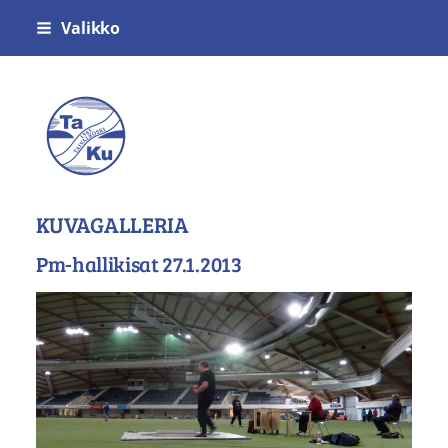
Siirry
Valikko
sivun
sisältöön
Voimistelu- ja Urheiluseura Taivalkosken
KUVAGALLERIA
Pm-hallikisat 27.1.2013