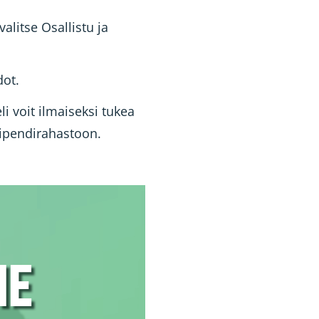
valitse Osallistu ja
dot.
i voit ilmaiseksi tukea
ipendirahastoon.