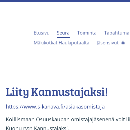
Etusivu
Seura
Toiminta
Tapahtuma
useura Taivalkosken Kuohu ry
Mäkikotkat Haukiputaalta
Jäsensivut
Liity Kannustajaksi!
https://www.s-kanava.fi/asiakasomistaja
Koillismaan Osuuskaupan omistajajäsenenä voit lii
Kuohu ry:n Kannustajaksi.