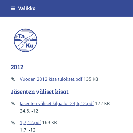
Siirry
Valikko
sivun
sisältöön
Voimistelu- ja Urheiluseura Taivalkosken
2012
Vuoden 2012 kisa tulokset.pdf
135 KB
Jäsenten väliset kisat
Jäsenten väliset kilpailut 24,6,12.pdf
172 KB
24.6. -12
1,7,12.pdf
169 KB
1.7. -12