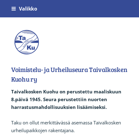
Siirry
Valikko
sivun
sisältöön
Voimistelu- ja Urheiluseura Taivalkosken
Voimistelu- ja Urheiluseura Taivalkosken
Kuohu ry
Taivalkosken Kuohu on perustettu maaliskuun
8.päivä 1945. Seura perustettiin nuorten
harrastusmahdollisuuksien lisäämiseksi.
Taku on ollut merkittävässä asemassa Taivalkosken
urheilupaikkojen rakentajana.