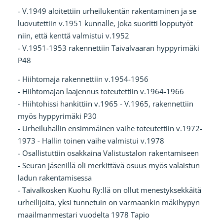
- V.1949 aloitettiin urheilukentän rakentaminen ja se
luovutettiin v.1951 kunnalle, joka suoritti lopputyöt
niin, että kenttä valmistui v.1952
- V.1951-1953 rakennettiin Taivalvaaran hyppyrimäki
P48
- Hiihtomaja rakennettiin v.1954-1956
- Hiihtomajan laajennus toteutettiin v.1964-1966
- Hiihtohissi hankittiin v.1965 - V.1965, rakennettiin
myös hyppyrimäki P30
- Urheiluhallin ensimmäinen vaihe toteutettiin v.1972-
1973 - Hallin toinen vaihe valmistui v.1978
- Osallistuttiin osakkaina Valistustalon rakentamiseen
- Seuran jäsenillä oli merkittävä osuus myös valaistun
ladun rakentamisessa
- Taivalkosken Kuohu Ry:llä on ollut menestyksekkäitä
urheilijoita, yksi tunnetuin on varmaankin mäkihypyn
maailmanmestari vuodelta 1978 Tapio